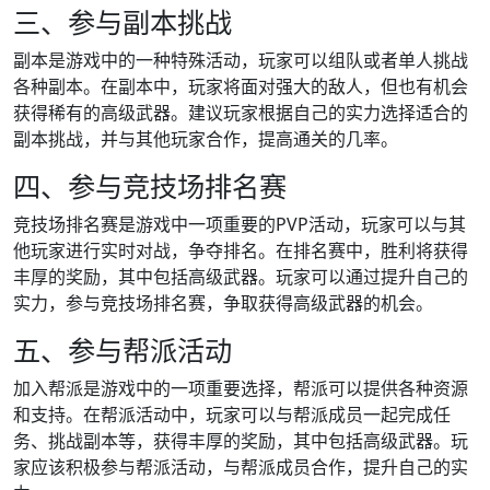
三、参与副本挑战
副本是游戏中的一种特殊活动，玩家可以组队或者单人挑战
各种副本。在副本中，玩家将面对强大的敌人，但也有机会
获得稀有的高级武器。建议玩家根据自己的实力选择适合的
副本挑战，并与其他玩家合作，提高通关的几率。
四、参与竞技场排名赛
竞技场排名赛是游戏中一项重要的PVP活动，玩家可以与其
他玩家进行实时对战，争夺排名。在排名赛中，胜利将获得
丰厚的奖励，其中包括高级武器。玩家可以通过提升自己的
实力，参与竞技场排名赛，争取获得高级武器的机会。
五、参与帮派活动
加入帮派是游戏中的一项重要选择，帮派可以提供各种资源
和支持。在帮派活动中，玩家可以与帮派成员一起完成任
务、挑战副本等，获得丰厚的奖励，其中包括高级武器。玩
家应该积极参与帮派活动，与帮派成员合作，提升自己的实