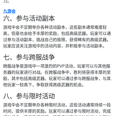
力。
九游会
六、参与活动副本
游戏中会不定期举办各种活动副本，这些副本通常难度较
高，但是也会给予丰厚的奖励，包括高级武器。玩家可以通
过参与活动副本，挑战自己的极限，获得稀有的高级武器。
玩家应该关注游戏中的活动内容，并积极参与活动副本。
七、参与跨服战争
跨服战争是游戏中一项激烈的PVP活动，玩家可以与其他服
务器的玩家进行对战。在跨服战争中，胜利将获得丰厚的奖
励，其中包括高级武器。玩家可以通过参与跨服战争，与其
他玩家一较高下，争取获得高级武器的机会。
八、参与限时活动
游戏中会不定期举办各种限时活动，这些活动通常持续一段
时间，提供丰厚的奖励。玩家可以通过参与限时活动，完成