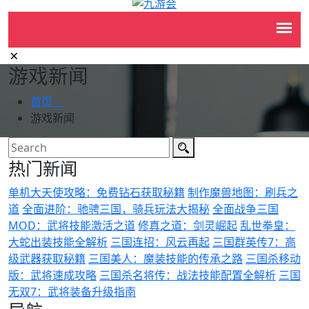
游戏新闻
首页
游戏新闻
热门新闻
单机大天使攻略：免费钻石获取秘籍
制作魔兽地图：刷兵之
道
全面进阶：驰骋三国，骑兵玩法大揭秘
全面战争三国
MOD：武将技能激活之道
修真之道：剑灵崛起
乱世拳皇：
大蛇出装技能全解析
三国连招：风云再起
三国群英传7：高
级武器获取秘籍
三国美人：魔装技能的传承之路
三国杀移动
版：武将速成攻略
三国杀名将传：战法技能配置全解析
三国
无双7：武将装备升级指南