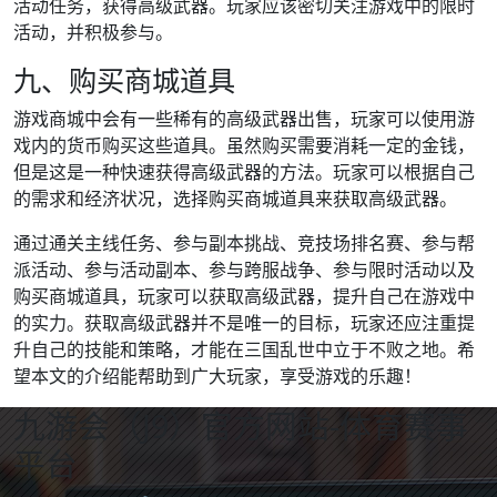
活动任务，获得高级武器。玩家应该密切关注游戏中的限时
活动，并积极参与。
九、购买商城道具
游戏商城中会有一些稀有的高级武器出售，玩家可以使用游
戏内的货币购买这些道具。虽然购买需要消耗一定的金钱，
但是这是一种快速获得高级武器的方法。玩家可以根据自己
的需求和经济状况，选择购买商城道具来获取高级武器。
通过通关主线任务、参与副本挑战、竞技场排名赛、参与帮
派活动、参与活动副本、参与跨服战争、参与限时活动以及
购买商城道具，玩家可以获取高级武器，提升自己在游戏中
的实力。获取高级武器并不是唯一的目标，玩家还应注重提
升自己的技能和策略，才能在三国乱世中立于不败之地。希
望本文的介绍能帮助到广大玩家，享受游戏的乐趣！
九游会（J9）官方网站-体育赛事
平台